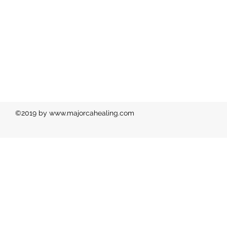
©2019 by
www.majorcahealing.com
Ph: 00