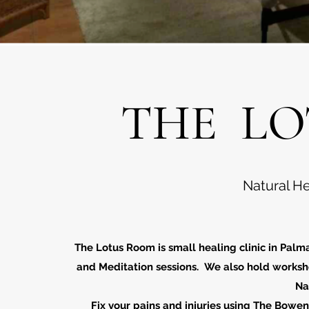
THE LO
Natural H
The Lotus Room is small healing clinic in Pal
and Meditation sessions. We also hold worksh
Na
Fix your pains and injuries using The Bowe