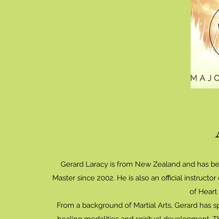
Gerard Laracy is from New Zealand and has bee
Master since 2002. He is also an official instructo
of Heart
From a background of Martial Arts, Gerard has s
healing modalities and spiritual development. T